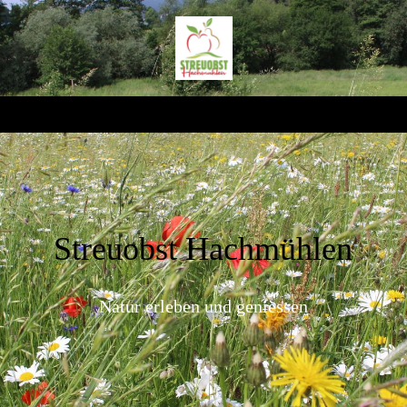
Streuobst Hachmühlen
Natur erleben und geniessen