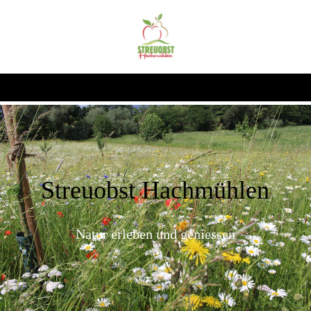
Streuobst Hachmühlen
Natur erleben und geniessen