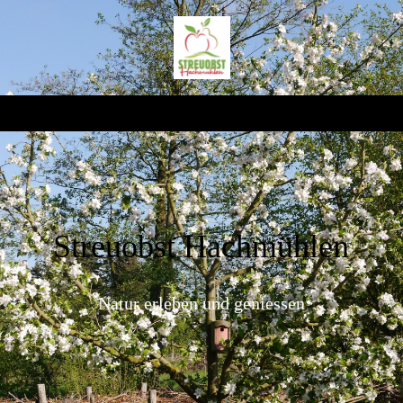
Streuobst Hachmühlen
Natur erleben und geniessen